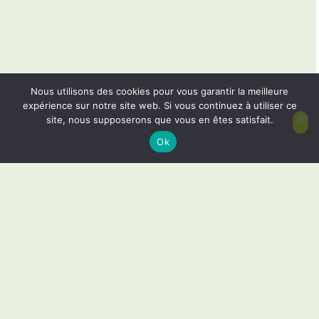
Nous utilisons des cookies pour vous garantir la meilleure
expérience sur notre site web. Si vous continuez à utiliser ce
site, nous supposerons que vous en êtes satisfait.
Ok
Conditions et procédure
d'admission
Après l’obtention d’un CAP
Après une classe de 3ème et sur examen du
dossier par la Commission Académique
d’Affectation qui se réunit en juin.