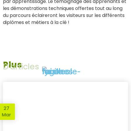
par apprentissage. Le témoignage des apprenants et
les démonstrations techniques offertes tout au long
du parcours éclaireront les visiteurs sur les différents
diplômes et métiers à la clé !
Plus
D'articles
27
Mar