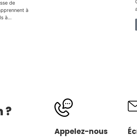
asse de
apprennent à
ls à…
 ?
Appelez-nous
Éc