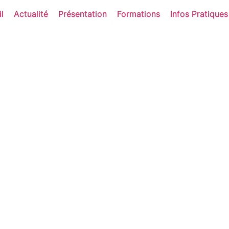
l
l
Actualité
Actualité
Présentation
Présentation
Formations
Formations
Infos Pratiques
Infos Pratiques