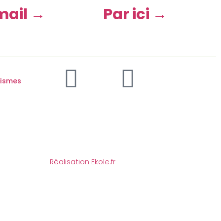
mail →
Par ici →
aismes
Réalisation Ekole.fr