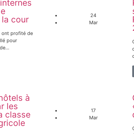
internes
le
24
 la cour
Mar
 ont profité de
llé pour
 de…
hôtels à
r les
17
a classe
Mar
ricole