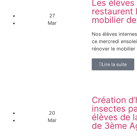
Les élèves 
restaurent 
27
mobilier de
Mar
Nos élèves internes
ce mercredi ensolei
rénover le mobilier
Lire la suite
Création d’
insectes pa
20
élèves de l
Mar
de 3ème Ag