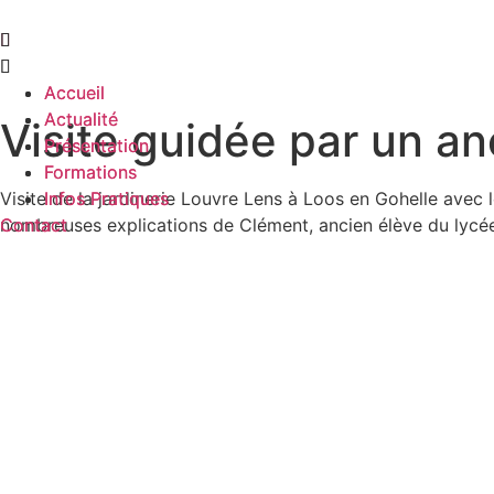
Aller
au
contenu
Accueil
Accueil
Actualité
Actualité
Visite guidée par un an
Présentation
Présentation
Formations
Formations
Visite de la jardinerie Louvre Lens à Loos en Gohelle avec
Infos Pratiques
Infos Pratiques
Contact
Contact
nombreuses explications de Clément, ancien élève du lycé